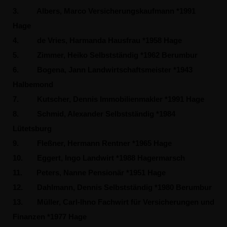
3.
Albers, Marco Versicherungskaufmann *1991
Hage
4.
de Vries, Harmanda Hausfrau *1958 Hage
5.
Zimmer, Heiko Selbstständig *1962 Berumbur
6.
Bogena, Jann Landwirtschaftsmeister *1943
Halbemond
7.
Kutscher, Dennis Immobilienmakler *1991 Hage
8.
Schmid, Alexander Selbstständig *1984
Lütetsburg
9.
Fleßner, Hermann Rentner *1965 Hage
10.
Eggert, Ingo Landwirt *1988 Hagermarsch
11.
Peters, Nanne Pensionär *1951 Hage
12.
Dahlmann, Dennis Selbstständig *1980 Berumbur
13.
Müller, Carl-Ihno Fachwirt für Versicherungen und
Finanzen *1977 Hage