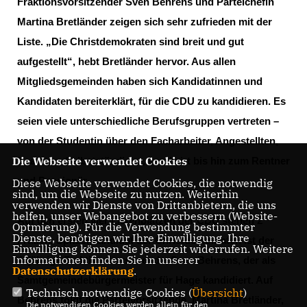
Fraktionsvorsitzender Sven Behrens und Parteichefin
Martina Bretländer zeigen sich sehr zufrieden mit der
Liste. „Die Christdemokraten sind breit und gut
aufgestellt“, hebt Bretländer hervor. Aus allen
Mitgliedsgemeinden haben sich Kandidatinnen und
Kandidaten bereiterklärt, für die CDU zu kandidieren. Es
seien viele unterschiedliche Berufsgruppen vertreten –
von der Studentin über den Facharbeiter, Angestellten,
Die Webseite verwendet Cookies
Beamten, Selbstständigen, Landwirt bis hin zum Rentner
und Pensionär.
Diese Webseite verwendet Cookies, die notwendig
sind, um die Webseite zu nutzen. Weiterhin
verwenden wir Dienste von Drittanbietern, die uns
helfen, unser Webangebot zu verbessern (Website-
Auf den ersten vier Listenplätzen der CDU stehen 2
Optmierung). Für die Verwendung bestimmter
Dienste, benötigen wir Ihre Einwilligung. Ihre
Frauen. Spitzenkandidat der Christdemokraten ist der
Einwilligung können Sie jederzeit widerrufen. Weitere
Informationen finden Sie in unserer
44jährige Fraktionsvorsitzende, Sven Behrens, der als
Datenschutzerklärung
.
Samtgemeindebürgermeister für Hage kandidiert. Auf
Technisch notwendige Cookies (
Übersicht
)
Behrens folgt die Parteivorsitzende Martina Bretländer,
Die notwendigen Cookies werden allein für den