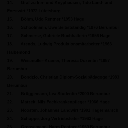
14.
Graf zu Inn- und Knyphausen, Tido Land- und
Forstwirt *1972 Lütetsburg
15.
Böhm, Udo Rentner *1953 Hage
16.
Schoolmann, Uwe Selbstständig *1976 Berumbur
17.
Schmerse, Gabriele Buchhalterin *1956 Hage
18.
Arends, Ludwig Produktionsmitarbeiter *1963
Halbemond
19.
Weismüller-Kramer, Theresia Dozentin *1957
Berumbur
20.
Bondzio, Christian Diplom-Sozialpädagoge *1983
Berumbur
21.
Brüggemann, Lea Studentin *2000 Berumbur
22.
Matzeit, Nils Fachkrankenpfleger *1966 Hage
23.
Noosten, Johannes Landwirt *1991 Hagermarsch
24.
Schuppe, Jörg Vertriebsleiter *1963 Hage
25.
Grensemann, Harm Rentner *1950 Berumbur