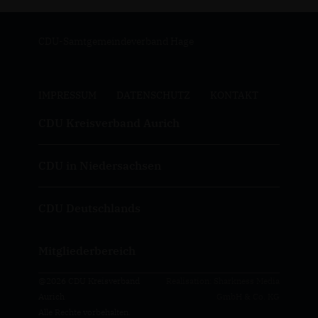
CDU-Samtgemeindeverband Hage
IMPRESSUM
DATENSCHUTZ
KONTAKT
CDU Kreisverband Aurich
CDU in Niedersachsen
CDU Deutschlands
Mitgliederbereich
@2026 CDU Kreisverband
Realisation: Sharkness Media
Aurich
GmbH & Co. KG
Alle Rechte vorbehalten.