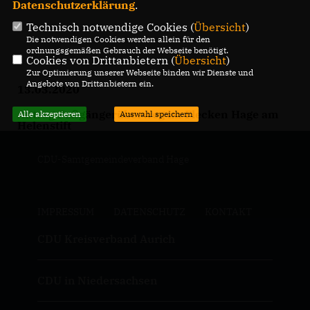
Datenschutzerklärung
.
Technisch notwendige Cookies (
Übersicht
)
Die notwendigen Cookies werden allein für den
ordnungsgemäßen Gebrauch der Webseite benötigt.
Cookies von Drittanbietern (
Übersicht
)
Zur Optimierung unserer Webseite binden wir Dienste und
Angebote von Drittanbietern ein.
13.03.2020
Antrag Fußgängerüberweg im Flecken Hage am
Alle akzeptieren
Auswahl speichern
Helenstift
CDU-Samtgemeindeverband Hage
IMPRESSUM
DATENSCHUTZ
KONTAKT
CDU Kreisverband Aurich
CDU in Niedersachsen