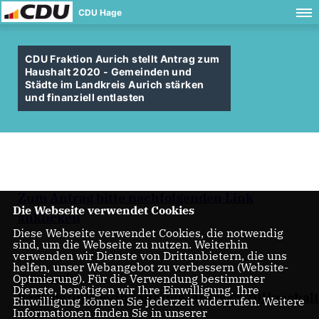
CDU Hage
CDU Fraktion Aurich stellt Antrag zum
Haushalt 2020 - Gemeinden und
Städte im Landkreis Aurich stärken
und finanziell entlasten
Zum Antrag bitte nachfolgenden Link
Die Webseite verwendet Cookies
anklicken
Diese Webseite verwendet Cookies, die notwendig
sind, um die Webseite zu nutzen. Weiterhin
verwenden wir Dienste von Drittanbietern, die uns
helfen, unser Webangebot zu verbessern (Website-
www.cdu-
Optmierung). Für die Verwendung bestimmter
Dienste, benötigen wir Ihre Einwilligung. Ihre
hage.de/image/inhalte/file/Antrag%20Haushal
Einwilligung können Sie jederzeit widerrufen. Weitere
Informationen finden Sie in unserer