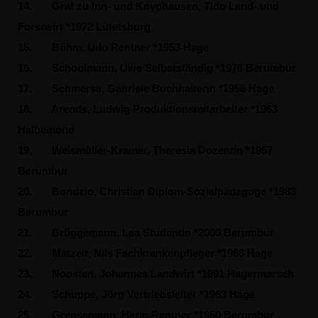
14.
Graf zu Inn- und Knyphausen, Tido Land- und
Forstwirt *1972 Lütetsburg
15.
Böhm, Udo Rentner *1953 Hage
16.
Schoolmann, Uwe Selbstständig *1976 Berumbur
17.
Schmerse, Gabriele Buchhalterin *1956 Hage
18.
Arends, Ludwig Produktionsmitarbeiter *1963
Halbemond
19.
Weismüller-Kramer, Theresia Dozentin *1957
Berumbur
20.
Bondzio, Christian Diplom-Sozialpädagoge *1983
Berumbur
21.
Brüggemann, Lea Studentin *2000 Berumbur
22.
Matzeit, Nils Fachkrankenpfleger *1966 Hage
23.
Noosten, Johannes Landwirt *1991 Hagermarsch
24.
Schuppe, Jörg Vertriebsleiter *1963 Hage
25.
Grensemann, Harm Rentner *1950 Berumbur