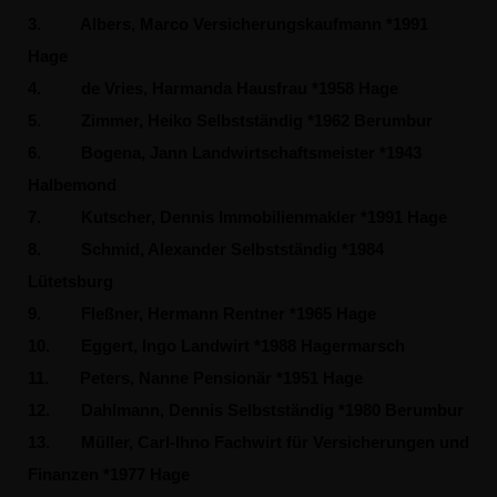
3.
Albers, Marco Versicherungskaufmann *1991
Hage
4.
de Vries, Harmanda Hausfrau *1958 Hage
5.
Zimmer, Heiko Selbstständig *1962 Berumbur
6.
Bogena, Jann Landwirtschaftsmeister *1943
Halbemond
7.
Kutscher, Dennis Immobilienmakler *1991 Hage
8.
Schmid, Alexander Selbstständig *1984
Lütetsburg
9.
Fleßner, Hermann Rentner *1965 Hage
10.
Eggert, Ingo Landwirt *1988 Hagermarsch
11.
Peters, Nanne Pensionär *1951 Hage
12.
Dahlmann, Dennis Selbstständig *1980 Berumbur
13.
Müller, Carl-Ihno Fachwirt für Versicherungen und
Finanzen *1977 Hage