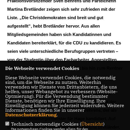
Fraktionsvorsitzender Sven Behrens und Parteichefin
Martina Bretländer zeigen sich sehr zufrieden mit der
Liste. „Die Christdemokraten sind breit und gut
aufgestellt“, hebt Bretländer hervor. Aus allen
Mitgliedsgemeinden haben sich Kandidatinnen und
Kandidaten bereiterklärt, für die CDU zu kandidieren. Es
seien viele unterschiedliche Berufsgruppen vertreten –
von der Studentin über den Facharbeiter, Angestellten,
Die Webseite verwendet Cookies
Beamten, Selbstständigen, Landwirt bis hin zum Rentner
und Pensionär.
Diese Webseite verwendet Cookies, die notwendig
sind, um die Webseite zu nutzen. Weiterhin
verwenden wir Dienste von Drittanbietern, die uns
helfen, unser Webangebot zu verbessern (Website-
Auf den ersten vier Listenplätzen der CDU stehen 2
Optmierung). Für die Verwendung bestimmter
Dienste, benötigen wir Ihre Einwilligung. Ihre
Frauen. Spitzenkandidat der Christdemokraten ist der
Einwilligung können Sie jederzeit widerrufen. Weitere
Informationen finden Sie in unserer
44jährige Fraktionsvorsitzende, Sven Behrens, der als
Datenschutzerklärung
.
Samtgemeindebürgermeister für Hage kandidiert. Auf
Technisch notwendige Cookies (
Übersicht
)
Behrens folgt die Parteivorsitzende Martina Bretländer,
Die notwendigen Cookies werden allein für den