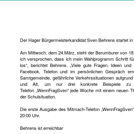
Der Hage
r
Bürgermeisterkandidat Sven Behrens startet
in
Am Mittwoch, dem 24.Mä
rz
, steht der Berumburer von 18
ich versprochen, dass ich mein Wahlprogramm
Schritt f
los
“,
berichtet Behrens.
Viele gute
Fragen,
Ideen
und 
Facebook, Telefon
und
im persönlichen Gespräch
er
Samtgemeinde
,
gefährliche Verkehrssituationen aufgrund
und Alt
, um nur drei konkrete Beispiele zu
Telefon
WennFragSven
“
jede
Woche mit einem neuen T
der Schulsituation.
Die erste Ausgabe des
Mitmach
-Telefon
WennFragSven
20:00 Uhr.
Behrens ist erreichbar