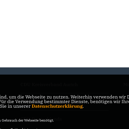
CDU Kreisverband Aurich
Mi
nd, um die Webseite zu nutzen. Weiterhin verwenden wir Di
r die Verwendung bestimmter Dienste, benötigen wir Ihre 
CDU in Niedersachsen
 Sie in unserer
Datenschutzerklärung
.
CDU Deutschlands
Gebrauch der Webseite benötigt.