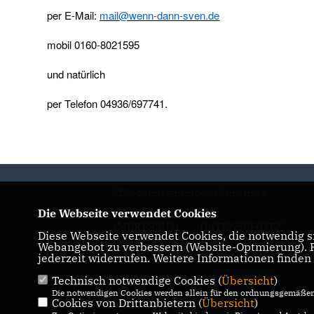
per E-Mail
:
mail@wenn-dann-sven.de
mobil
0160-8021595
und
natürlich
per
Telefon 0
4936/697741
.
CDU-Samtgemeindeverband Hage
Die Webseite verwendet Cookies
IMPRESSUM
DATENSCHUTZ
Diese Webseite verwendet Cookies, die notwendig si
KONTAKT
Webangebot zu verbessern (Website-Optmierung). Fü
jederzeit widerrufen. Weitere Informationen finden
Technisch notwendige Cookies (
Übersicht
)
Die notwendigen Cookies werden allein für den ordnungsgemäßen 
Cookies von Drittanbietern (
Übersicht
)