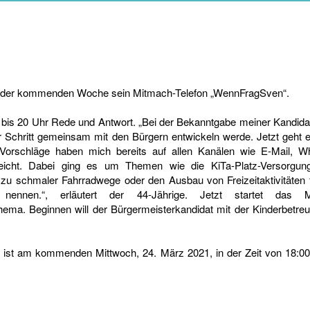
 der kommenden Woche
sein Mitmach-Telefon
WennFragSven
“.
 bis 20 Uhr
Rede und Antwort
.
Bei der Bekanntgabe meiner Kandida
ür Schritt gemeinsam
mit den Bürgern
entwick
el
n werde
. Jetzt geht e
Vorschläge haben mich
bereits
auf allen Kanälen
wie E-
Mail, W
reicht. Dabei ging es
um Themen
wie
die
K
iTa
-Pl
atz-
Versorgun
 zu
schmaler
Fahrradwege oder den Ausbau von Freizeitaktivitäten
 nennen
.
“
, erläutert der 44-
Jährige
.
Jetzt startet
das
hema.
Beginnen will der Bürgermeisterkandidat mit
der
Kinderbetre
“
ist
am
kommende
n
Mittwoch, 24.
März
2021, in der Zeit von 18:0