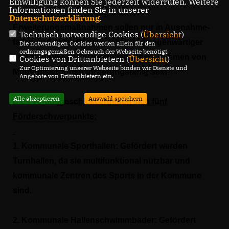
Einwilligung können Sie jederzeit widerrufen. Weitere
Informationen finden Sie in unserer
wirtschaftlichere Lösung darstellt.
Datenschutzerklärung
.
Erweiterungsmaßnahmen sollen nur in Ausnahme-
Technisch notwendige Cookies (
Übersicht
)
fällen und unter Berücksichtigung gegenwärtiger
Die notwendigen Cookies werden allein für den
ordnungsgemäßen Gebrauch der Webseite benötigt.
und zukünftiger Nutzungsbedarfe im Rahmen von
Cookies von Drittanbietern (
Übersicht
)
Zur Optimierung unserer Webseite binden wir Dienste und
Modernisierungen förderungsfähig sein.
Angebote von Drittanbietern ein.
Alle akzeptieren
Auswahl speichern
Dies vorausgeschickt ergeben sich fünf
Förderschwerpunkte:
1. Kommunale Sporthallen: Gefördert werden
Turnhallen, da sie multifunktional nutzbar und
kommunale Zentren des Sports in der Kommune
sind.
2. Kommunale Hallenschwimmbäder: Gefördert