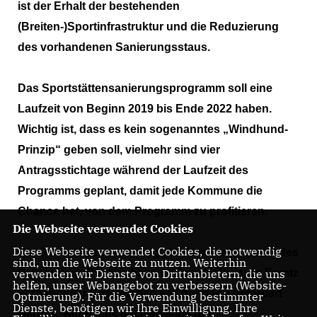
ist der Erhalt der bestehenden
(Breiten-)Sportinfrastruktur und die Reduzierung
des vorhandenen Sanierungsstaus.
Das Sportstättensanierungsprogramm soll eine
Laufzeit von Beginn 2019 bis Ende 2022 haben.
Wichtig ist, dass es kein sogenanntes „Windhund-
Prinzip“ geben soll, vielmehr sind vier
Antragsstichtage während der Laufzeit des
Programms geplant, damit jede Kommune die
Chance hat, von dem Programm zu profitieren.
Die Webseite verwendet Cookies
Diese Webseite verwendet Cookies, die notwendig
Die Sportstättensanierung steht im Vordergrund des
sind, um die Webseite zu nutzen. Weiterhin
Programms. Der Neubau von Sportstätten als Ersatz
verwenden wir Dienste von Drittanbietern, die uns
helfen, unser Webangebot zu verbessern (Website-
vorhandener Sportstätten soll nur dann gefördert
Optmierung). Für die Verwendung bestimmter
Dienste, benötigen wir Ihre Einwilligung. Ihre
werden, wenn dies nachweis-ich die